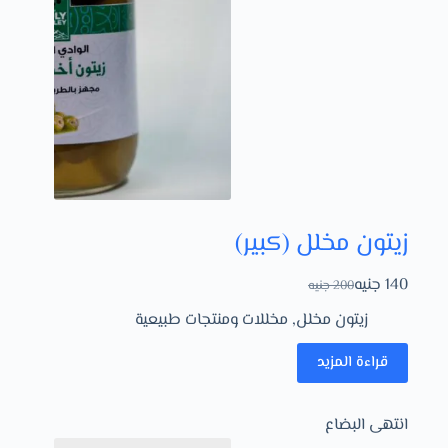
زيتون مخلل (كبير)
140
جنيه
200
جنيه
زيتون مخلل
,
مخللات ومنتجات طبيعية
قراءة المزيد
انتهى البضاع