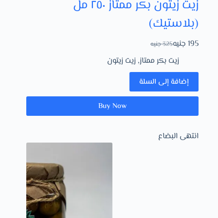
زيت زيتون بكر ممتاز ٢٥٠ مل
(بلاستيك)
195
جنيه
325
جنيه
زيت بكر ممتاز
,
زيت زيتون
إضافة إلى السلة
Buy Now
انتهى البضاع