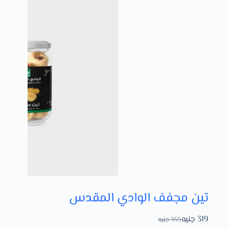
تين مجفف الوادي المقدس
319
جنيه
355
جنيه