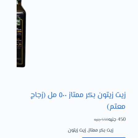
زيت زيتون بكر ممتاز ٥٠٠ مل (زجاج
معتم)
450
جنيه
530
جنيه
زيت بكر ممتاز
,
زيت زيتون