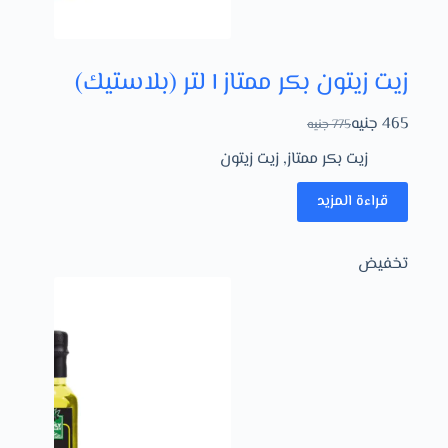
زيت زيتون بكر ممتاز ١ لتر (بلاستيك)
465
جنيه
775
جنيه
زيت بكر ممتاز
,
زيت زيتون
قراءة المزيد
تخفيض