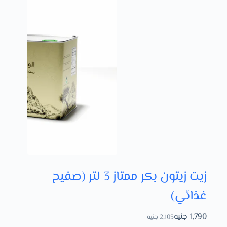
زيت زيتون بكر ممتاز 3 لتر (صفيح
غذائي)
1,790
جنيه
2,105
جنيه