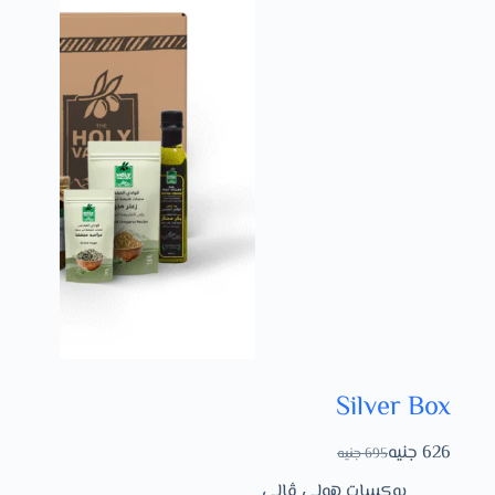
Silver Box
626
جنيه
695
جنيه
بوكسات هولي ڤالي