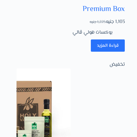
Premium Box
1,103
جنيه
1,225
جنيه
بوكسات هولي ڤالي
قراءة المزيد
تخفيض