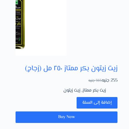
زيت زيتون بكر ممتاز ٢٥٠ مل (زجاج)
255
جنيه
365
جنيه
زيت بكر ممتاز
,
زيت زيتون
إضافة إلى السلة
Buy Now