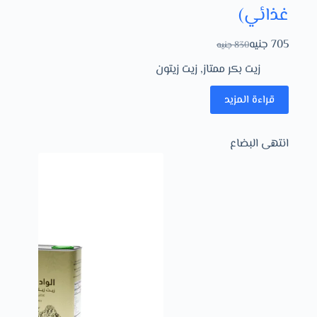
غذائي)
705
جنيه
830
جنيه
زيت بكر ممتاز
,
زيت زيتون
قراءة المزيد
انتهى البضاع