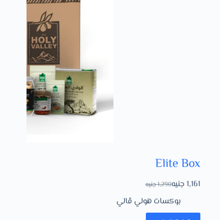
Elite Box
1,161
جنيه
1,290
جنيه
بوكسات هولي ڤالي