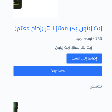
زيت زيتون بكر ممتاز 1 لتر (زجاج معتم)
760
جنيه
895
جنيه
زيت بكر ممتاز
,
زيت زيتون
إضافة إلى السلة
Buy Now
تخفيض