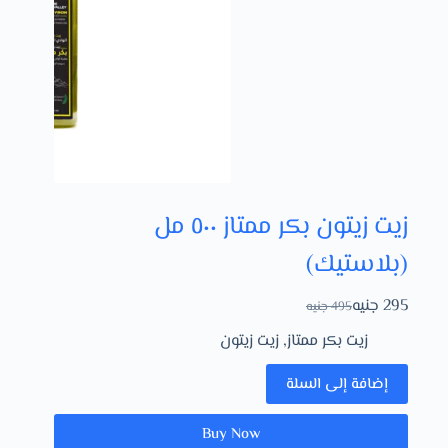
زيت زيتون بكر ممتاز ٥٠٠ مل
(بلاستيك)
295
جنيه
495
جنيه
زيت بكر ممتاز
,
زيت زيتون
إضافة إلى السلة
Buy Now