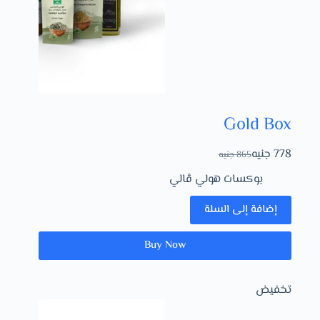
Gold Box
778
جنيه
865
جنيه
بوكسات هولي ڤالي
إضافة إلى السلة
Buy Now
تخفيض