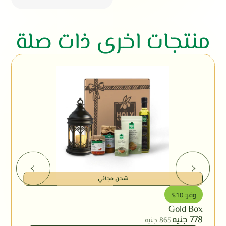
منتجات اخري ذات صلة
شحن مجاني
وفر: 10%
Gold Box
778
جنيه
865
جنيه