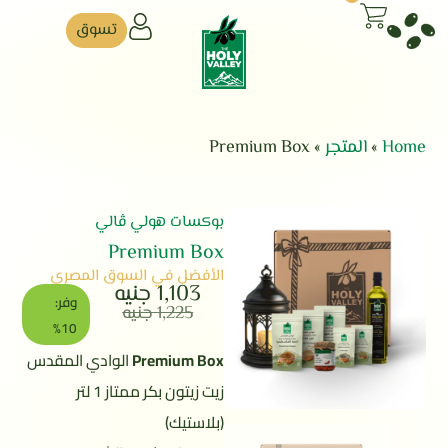
تسوق
Home
»
المتجر
»
Premium Box
بوكسات هولي ڤالي
Premium Box
الأفضل في السوق المصري
1,103
جنيه
وفر:
1,225
جنيه
10%
Premium Box
الوادي المقدس
زيت زيتون بكر ممتاز 1 لتر
(بلاستيك)