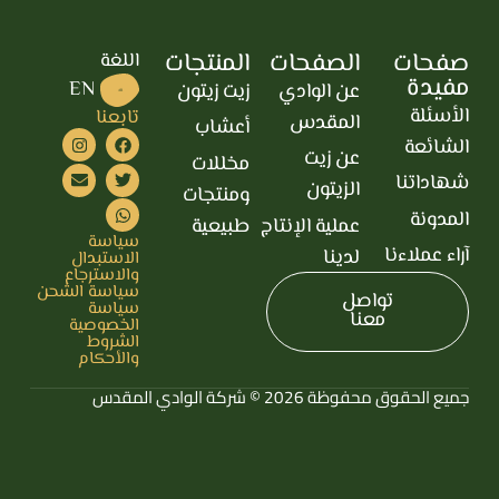
صفحات
الصفحات
المنتجات
اللغة
مفيدة
EN
عن الوادي
زيت زيتون
AR
الأسئلة
تابعنا
المقدس
أعشاب
الشائعة
عن زيت
مخللات
شهاداتنا
الزيتون
ومنتجات
المدونة
عملية الإنتاج
طبيعية
سياسة
آراء عملاءنا
لدينا
الاستبدال
والاسترجاع
سياسة الشحن
تواصل
سياسة
معنا
الخصوصية
الشروط
والأحكام
جميع الحقوق محفوظة 2026 © شركة الوادي المقدس