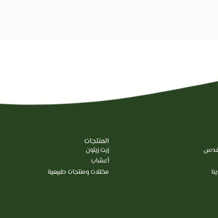
المنتجات
مقدس
زيت زيتون
أعشاب
نا
مخللات ومنتجات طبيعية