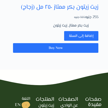
زيت زيتون بكر ممتاز ٢٥٠ مل (زجاج)
255
جنيه
365
جنيه
زيت بكر ممتاز
,
زيت زيتون
إضافة إلى السلة
Buy Now
صفحات
الصفحات
المنتجات
اللغة
مفيدة
EN
عن الوادي
زيت زيتون
AR