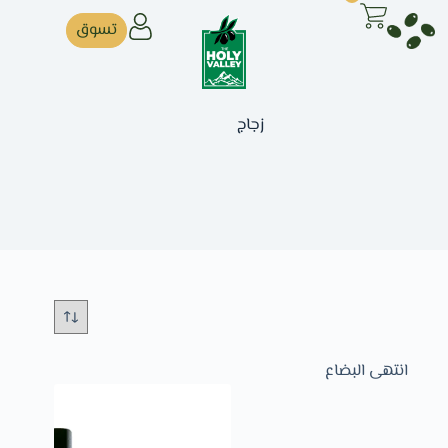
تسوق
زجاج
انتهى البضاع