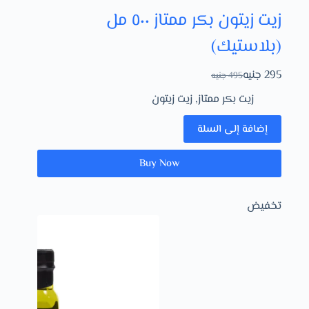
زيت زيتون بكر ممتاز ٥٠٠ مل
(بلاستيك)
295
جنيه
495
جنيه
زيت بكر ممتاز
,
زيت زيتون
إضافة إلى السلة
Buy Now
تخفيض