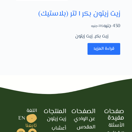
زيت زيتون بكر ١ لتر (بلاستيك)
430
جنيه
715
جنيه
زيت بكر
,
زيت زيتون
قراءة المزيد
صفحات
الصفحات
المنتجات
اللغة
مفيدة
EN
عن الوادي
زيت زيتون
AR
الأسئلة
تابعنا
المقدس
أعشاب