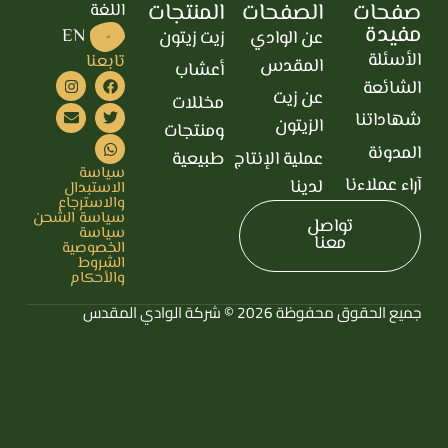
صفحات
الصفحات
المنتجات
اللغة
مفيدة
EN
عن الوادي
زيت زيتون
AR
الأسئلة
تابعنا
المقدس
أعشاب
الشائعة
عن زيت
مخللات
شهاداتنا
الزيتون
ومنتجات
المدونة
عملية الإنتاج
طبيعية
سياسة
آراء عملاءنا
لدينا
الاستبدال
والاسترجاع
سياسة الشحن
تواصل
سياسة
معنا
الخصوصية
الشروط
والأحكام
جميع الحقوق محفوظة 2026 © شركة الوادي المقدس