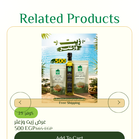
Related Products
Free Shipping
وفر: 25%
عرض زيت وزعتر
500
EGP
665
EGP
Add To Cart