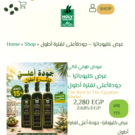
SHOP
Home
»
Shop
»
عرض كليوباترا – جودةأعلى لفترة أطول
عروض هولي ڤالي
عرض كليوباترا –
جودةأعلى لفترة أطول
The Best In The Egyptian
Market
2,280
EGP
وفر:
2,685
EGP
15%
عرض كليوباترا- جودة أعلى لفترة
أطول