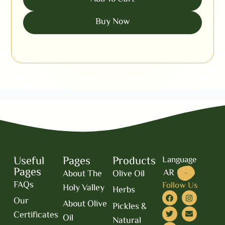
Buy Now
Useful
Pages
Products
Language
Pages
AR
About The
Olive Oil
EN
FAQs
Follow Us
Holy Valley
Herbs
Our
About Olive
Pickles &
Certificates
Oil
Natural