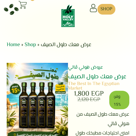
SHOP
Home
»
Shop
»
عرض معك طول الصيف
عروض هولي ڤالي
عرض معك طول الصيف
The Best In The Egyptian
Market
1,800
EGP
وفر:
2,120
EGP
15%
عرض معك طول الصيف من
هولي ڤالي
امني احتياجات مطبخك طول