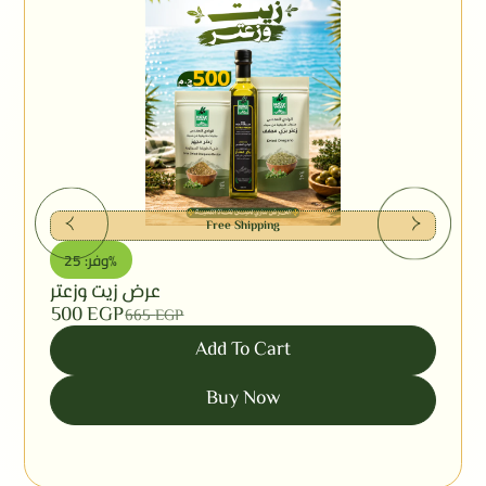
Free Shipping
وفر: 25%
عرض زيت وزعتر
500
EGP
665
EGP
Add To Cart
Buy Now