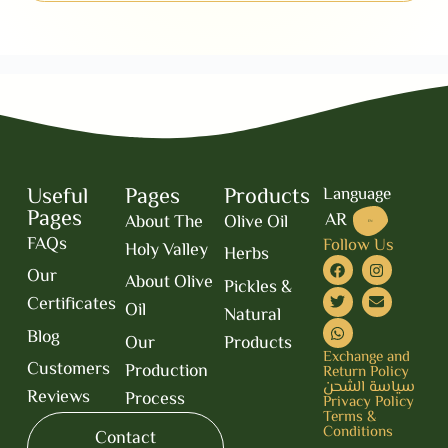
Useful
Pages
Products
Language
Pages
AR
About The
Olive Oil
EN
FAQs
Follow Us
Holy Valley
Herbs
Our
About Olive
Pickles &
Certificates
Oil
Natural
Blog
Our
Products
Exchange and
Customers
Production
Return Policy
سياسة الشحن
Reviews
Process
Privacy Policy
Terms &
Conditions
Contact