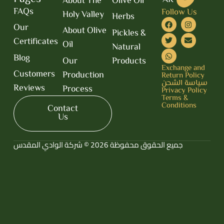
AR
About The
Olive Oil
EN
FAQs
Follow Us
Holy Valley
Herbs
Our
About Olive
Pickles &
Certificates
Oil
Natural
Blog
Our
Products
Exchange and
Customers
Production
Return Policy
سياسة الشحن
Reviews
Process
Privacy Policy
Terms &
Conditions
Contact
Us
جميع الحقوق محفوظة 2026 © شركة الوادي المقدس