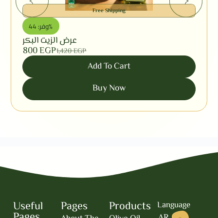
Free Shipping
وفر: 44%
عرض الزيت البكر
800
EGP
1,420
EGP
Add To Cart
Buy Now
Useful
Pages
Products
Language
Pages