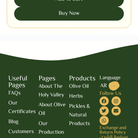
Buy Now
Useful
Pages
Products
Language
Pages
AR
About The
Olive Oil
EN
FAQs
Follow Us
Holy Valley
Herbs
Our
About Olive
Pickles &
Certificates
Oil
Natural
Blog
Our
Products
Exchange and
Customers
Production
Return Policy
سياسة الشحن