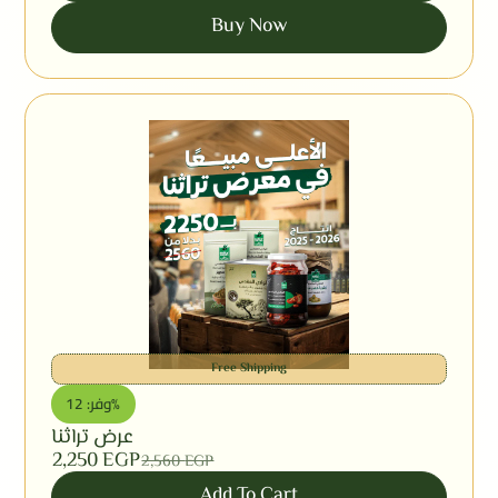
Buy Now
Free Shipping
وفر: 12%
عرض تراثنا
2,250
EGP
2,560
EGP
Add To Cart