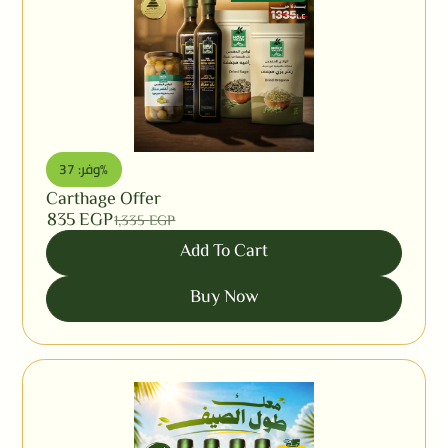
وفر: 37%
Carthage Offer
835
EGP
1,335
EGP
Add To Cart
Buy Now