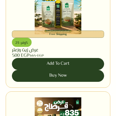
Free Shipping
وفر: 25%
عرض زيت وزعتر
500
EGP
665
EGP
Add To Cart
Buy Now