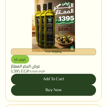
Free Shipping
وفر: 40%
عرض البكر الممتاز
1,395
EGP
2,325
EGP
Add To Cart
Buy Now