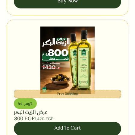
Buy Now
Free Shipping
وفر: 44%
عرض الزيت البكر
800
EGP
1,420
EGP
Add To Cart