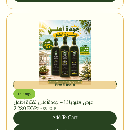
Free Shipping
وفر: 15%
عرض كليوباترا – جودةأعلى لفترة أطول
2,280
EGP
2,685
EGP
Add To Cart