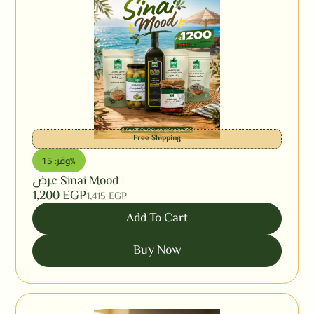
Free Shipping
وفر: 15%
عرض Sinai Mood
1,200
EGP
1,415
EGP
Add To Cart
Buy Now