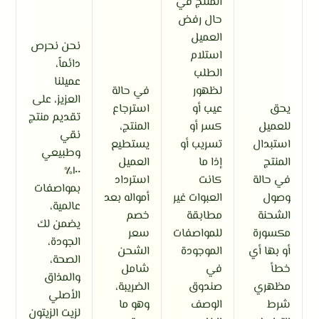
المنتج في
حال رفض
العميل
نحن نحرص
استلام
دائماً،
الطلب
عميلنا
لظهور
في حالة
العزيز، على
يحق
عيب أو
استرجاع
تقديم منتج
للعميل
كسر أو
المنتج،
نقي
استبدال
تسريب أو
يستطيع
وطبيعي
المنتج
إذا ما
العميل
١٠٠٪
في حالة
كانت
استرداد
بمواصفات
وصول
العبوات غير
أمواله بعد
عالمية،
الشحنة
مطابقة
خصم
يضمن لك
مكسورة
للمواصفات
سعر
الجودة،
أو بها أي
الموجودة
الشحن
الصحة،
خطأ
في
شامل
والمذاق
مظهري
صندوق
الضريبة،
الأصلي
شرط
الوصف
وهو ما
لزيت الزيتون