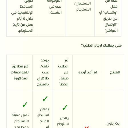
معنا من
الموجودة
طريق
الاستبدال/
خلال
معه في
المحافظ
الاسترجاع
“واتساب” أو
الشحنة.
الإلكترونية في
عن طريق
خلال ٥ أيام
“الإتصال
عمل من تاريخ
المباشر”
الاسترجاع.
متى يمكنك ارجاع الطلب؟
تم
يوجد
الطلب
تلف/
غير مطابق
المنتج
لم أعد أريده
عن
عيب
للمواصفات
طريق
ظاهري
المذكورة
الخطأ
بالمنتج
✓
✓
✓
يمكن
استبدال
تقبل عميلة
يمكن
المنتج
الاسترجاع
زيت زيتون
استرجاع
أو
فقط بعد