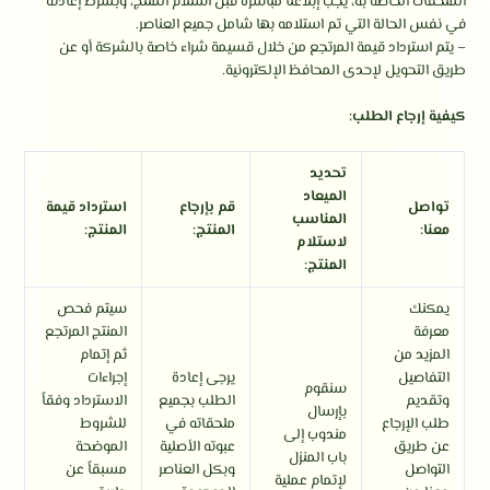
الملحقات الخاصة به، يجب إبلاغنا مباشرة قبل استلام المنتج، وبشرط إعادته
في نفس الحالة التي تم استلامه بها شامل جميع العناصر.
– يتم استرداد قيمة المرتجع من خلال قسيمة شراء خاصة بالشركة أو عن
طريق التحويل لإحدى المحافظ الإلكترونية.
كيفية إرجاع الطلب:
تحديد
الميعاد
تواصل
قم بإرجاع
استرداد قيمة
المناسب
معنا:
المنتج:
المنتج:
لاستلام
المنتج:
يمكنك
سيتم فحص
معرفة
المنتج المرتجع
المزيد من
ثم إتمام
التفاصيل
يرجى إعادة
إجراءات
سنقوم
وتقديم
الطلب بجميع
الاسترداد وفقاً
بإرسال
طلب الإرجاع
ملحقاته في
للشروط
مندوب إلى
عن طريق
عبوته الأصلية
الموضحة
باب المنزل
التواصل
وبكل العناصر
مسبقاً عن
لإتمام عملية