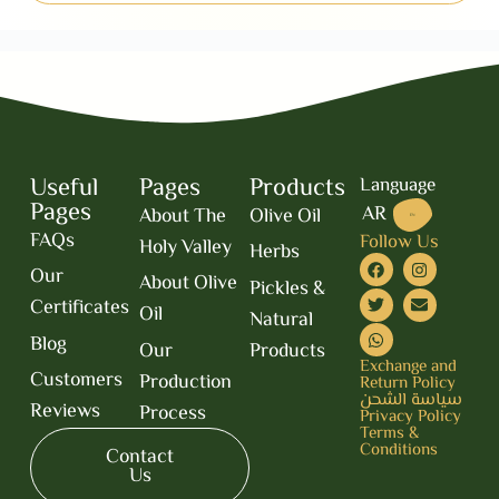
Useful
Pages
Products
Language
Pages
AR
About The
Olive Oil
EN
FAQs
Follow Us
Holy Valley
Herbs
Our
About Olive
Pickles &
Certificates
Oil
Natural
Blog
Our
Products
Exchange and
Customers
Production
Return Policy
سياسة الشحن
Reviews
Process
Privacy Policy
Terms &
Conditions
Contact
Us