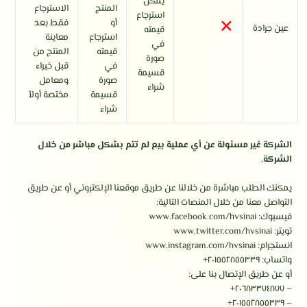
يمكن
المنتج
الاسترجاع
×
استرجاع
أو
فقط بعد
عين جرادة
قيمته
استرجاع
معاينة
في
قيمته
المنتج من
صورة
في
قبل خبراء
قسيمة
صورة
ومعامل
شراء
قسيمة
مختصة أولاً
شراء
الشركة غير مسئولة عن أي عملية بيع لم تتم بشكل مباشر من خلال
الشركة.
يمكنك الطلب مباشرة من خلالنا عن طريق موقعنا الإلكتروني أو عن طريق
التواصل معنا من خلال المنصات التالية:
فيسبوك: www.facebook.com/hvsinai
تويتر: www.twitter.com/hvsinai
انستجرام: www.instagram.com/hvsinai
واتساب: ٢٠١٥٥٢٨٥٥٣٣٩+
أو عن طريق الإتصال بنا على:
– ٢٠٦٨٣٣٧٤٨٧٧+
– ٢٠١٥٥٢٨٥٥٣٣٩+