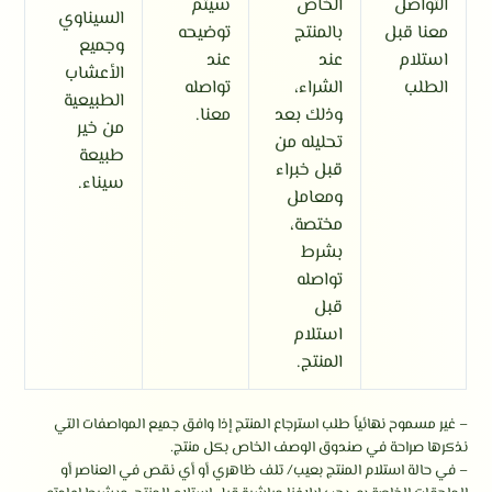
التواصل
الخاص
سيتم
السيناوي
معنا قبل
بالمنتج
توضيحه
وجميع
استلام
عند
عند
الأعشاب
الطلب
الشراء،
تواصله
الطبيعية
وذلك بعد
معنا.
من خير
تحليله من
طبيعة
قبل خبراء
سيناء.
ومعامل
مختصة،
بشرط
تواصله
قبل
استلام
المنتج.
– غير مسموح نهائياً طلب استرجاع المنتج إذا وافق جميع المواصفات التي
نذكرها صراحة في صندوق الوصف الخاص بكل منتج.
– في حالة استلام المنتج بعيب/ تلف ظاهري أو أي نقص في العناصر أو